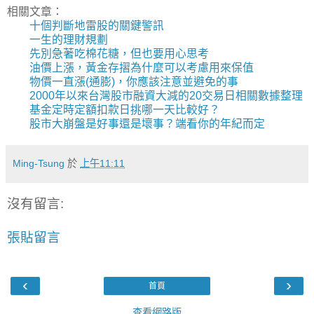
相關文章：
十個判斷地雷股的關鍵警訊
一生的理財規劃
先別急著吃棉花糖，但也要用心思考
油價上漲，黃金存摺為什麼可以考慮用來保值
物價一直漲(通膨)，你應該注意並避免的事
2000年以來台灣股市融資大減的20交易日相關數據整理
基金定時定額扣款日挑哪一天比較好？
股市大崩盤是好事還是壞事？端看你的年紀而定
Ming-Tsung
於
上午11:11
沒有留言:
張貼留言
‹
›
首頁
查看網路版